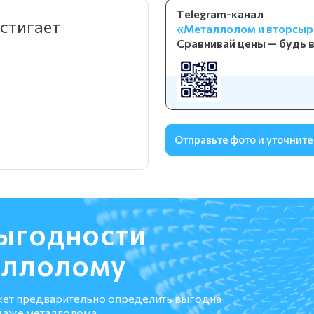
Telegram-канал
остигает
«Металлолом и вторсыр
Сравнивай цены — будь в
Отправьте фото и уточните
ыгодности
аллолому
жет предварительно определить выгодна
даже металлолома.