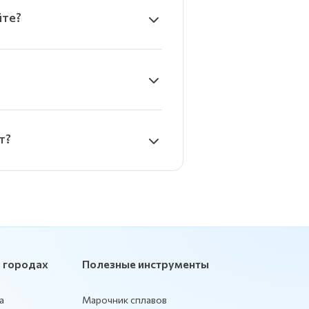
йте?
т?
 городах
Полезные инструменты
а
Марочник сплавов