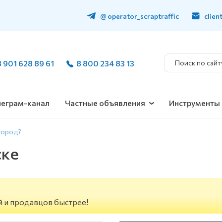
@ operator_scraptraffic
clien
8 901 628 89 61
8 800 234 83 13
леграм-канал
Частные объявления
Инструменты
город?
ске
й и продавцов быстрее!