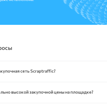
росы
упочная сеть Scraptraffic?
ельно высокой закупочной цены на площадке?