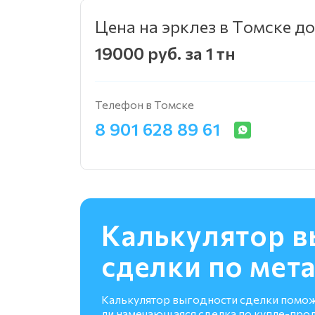
Цена на эрклез в Томске д
19000 руб. за 1 тн
Телефон в Томске
8 901 628 89 61
Калькулятор в
сделки по мет
Калькулятор выгодности сделки помо
ли намечающаяся сделка по купле-про