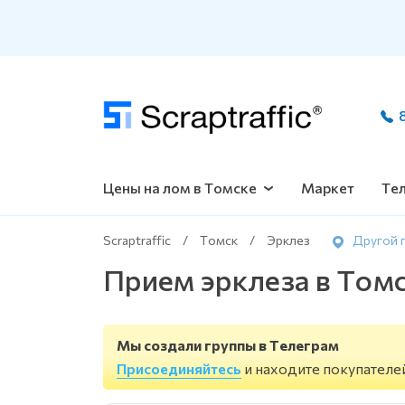
8 901 628 89 61
8 800 234 83 13
Цены на лом в Томске
Маркет
Те
Scraptraffic
/
Томск
/
Эрклез
Другой 
Прием эрклеза в Том
Мы создали группы в Телеграм
Присоединяйтесь
и находите покупателе