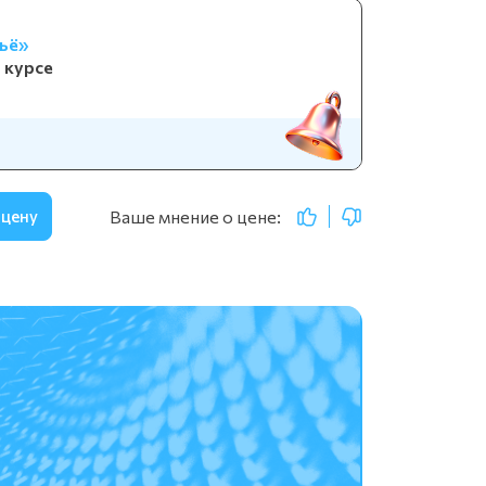
ьё»
 курсе
Ваше мнение о цене:
 цену