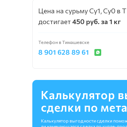
Цена на сурьму Су1, Су0 в
достигает
450 руб. за 1 кг
Телефон в Тимашевске
8 901 628 89 61
Калькулятор в
сделки по мет
Калькулятор выгодности сделки помо
ли намечающаяся сделка по купле-про