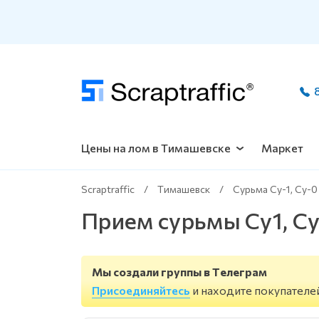
8 901 628 89 61
8 800 234 83 13
Цены на лом в Тимашевске
Маркет
Scraptraffic
/
Тимашевск
/
Сурьма Су-1, Су-0
Прием сурьмы Су1, С
Мы создали группы в Телеграм
Присоединяйтесь
и находите покупателе