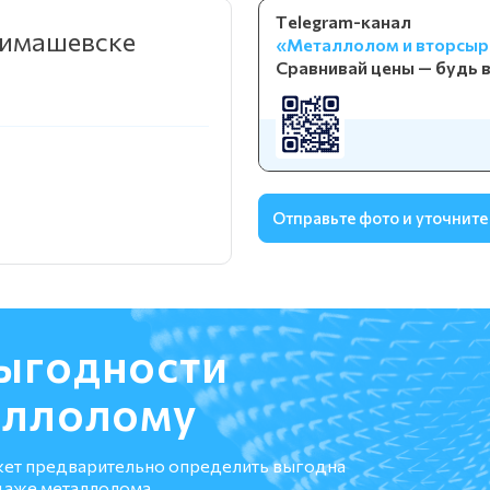
Telegram-канал
 Тимашевске
«Металлолом и вторсыр
Сравнивай цены — будь в
Отправьте фото и уточните
ыгодности
аллолому
жет предварительно определить выгодна
даже металлолома.