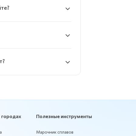
йте?
т?
 городах
Полезные инструменты
а
Марочник сплавов