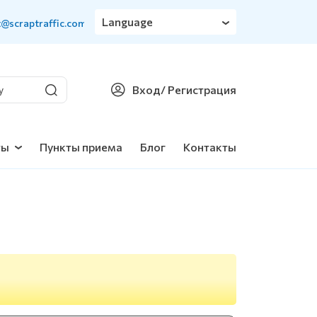
Language
t@scraptraffic.com
Вход
/ Регистрация
ты
Пункты приема
Блог
Контакты