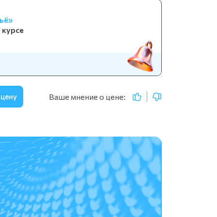
ьё»
 курсе
Ваше мнение о цене:
 цену