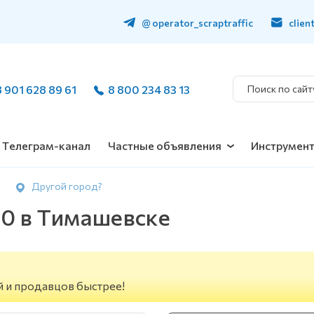
@ operator_scraptraffic
clien
8 901 628 89 61
8 800 234 83 13
Телеграм-канал
Частные объявления
Инструмен
Другой город?
у0 в Тимашевске
й и продавцов быстрее!