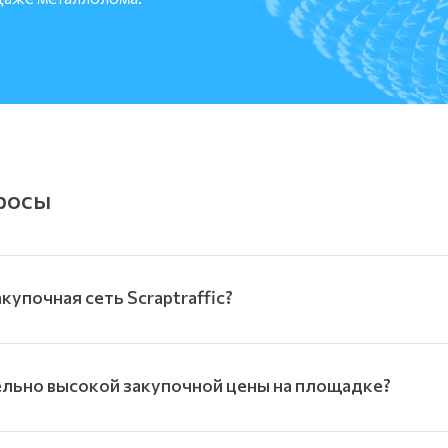
росы
упочная сеть Scraptraffic?
ельно высокой закупочной цены на площадке?